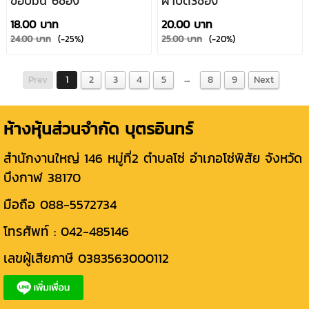
ขอบมน 6ช่อง
ฝาปิด3ช่อง
18.00 บาท
20.00 บาท
24.00 บาท
(-25%)
25.00 บาท
(-20%)
…
Prev
1
2
3
4
5
8
9
Next
ห้างหุ้นส่วนจำกัด บุตรอินทร์
สำนักงานใหญ่ 146 หมู่ที่2 ตำบลโซ่ อำเภอโซ่พิสัย จังหวัด
บึงกาฬ 38170
มือถือ 088-5572734
โทรศัพท์ : 042-485146
เลขผู้เสียภาษี 0383563000112